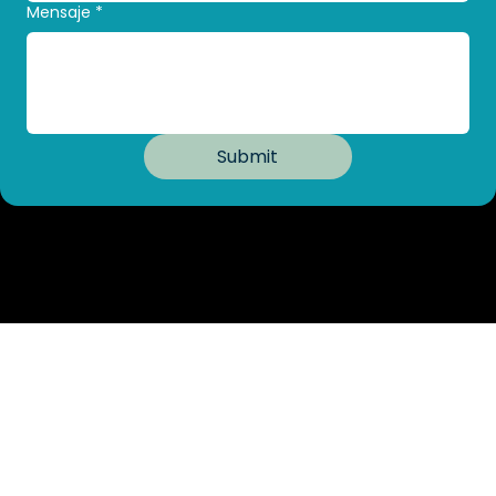
Mensaje
*
Submit
Camino Al Mirador 5503. Col. Del Paseo Residencial.
Monterrey, N.L., Mexico
(81) 83 65-0471
administracion@jesed.org