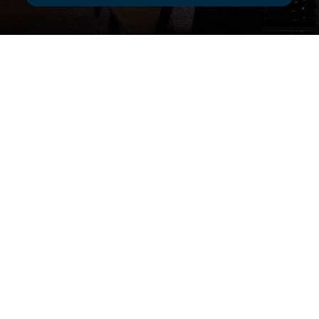
Quienes Somos
Eventos
Letras y acordes
Contacto
Camino Al Mirador 5503. Col. Del Paseo
Residencial.
Monterrey, N.L., Mexico
(81) 83 65-0471
administracion@jesed.org