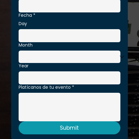
Fecha
*
Day
Month
Year
Platícanos de tu evento
*
Submit